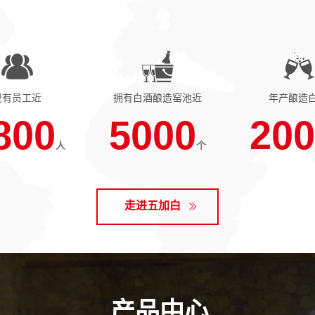
现有员工近
拥有白酒酿造窑池近
年产酿造
800
5000
200
人
个
走进五加白
产品中心