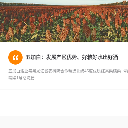
五加白：发展产区优势、好粮好水出好酒
五加白酒业与黑龙江省农科院合作精选北纬45度优质红高粱糯梁1号
糯粱1号总淀粉...